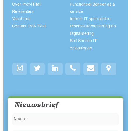
Over Prof-IT4all
Functioneel Beheer as a
Referenties
service
Vacatures
Interim IT specialisten
Contact Prof-IT4all
Procesautomatisering en
Digitalisering
Self Service IT
oplossingen
Nieuwsbrief