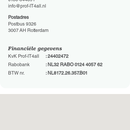
0180-844891
info
prof-IT4all
nl
Postadres
Postbus 9326
3007 AH Rotterdam
Financiële gegevens
KvK Prof-IT4all
2440
2472
Rabobank
NL32
RAB
O 01
24 4
057
62
BTW nr.
NL81
72.2
6.35
7.B0
1