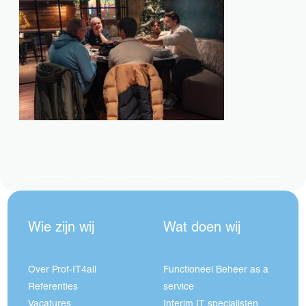
Wie zijn wij
Wat doen wij
Over Prof-IT4all
Functioneel Beheer as a
Referenties
service
Vacatures
Interim IT specialisten