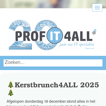
Menu
Kerstbrunch4ALL 2025
Afgelopen donderdag 18 december stond alles in het