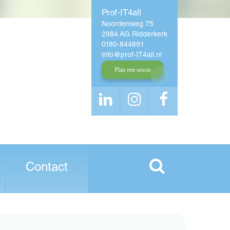
Prof-IT4all
Noordenweg 75
2984 AG Ridderkerk
0180-844891
info
prof-IT4all
nl
Plan een sessie
Contact