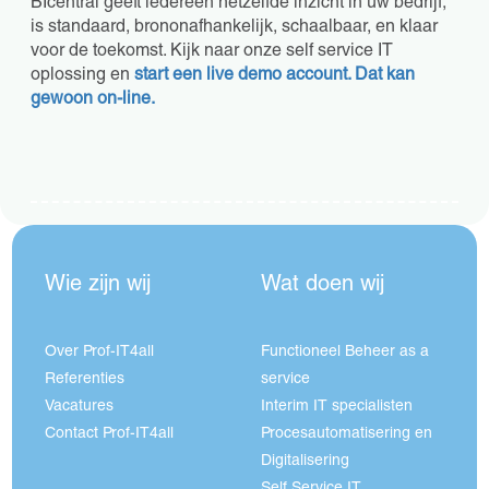
BIcentral geeft iedereen hetzelfde inzicht in uw bedrijf,
is standaard, brononafhankelijk, schaalbaar, en klaar
voor de toekomst. Kijk naar onze self service IT
oplossing en
start een live demo account. Dat kan
gewoon on-line.
Wie zijn wij
Wat doen wij
Over Prof-IT4all
Functioneel Beheer as a
Referenties
service
Vacatures
Interim IT specialisten
Contact Prof-IT4all
Procesautomatisering en
Digitalisering