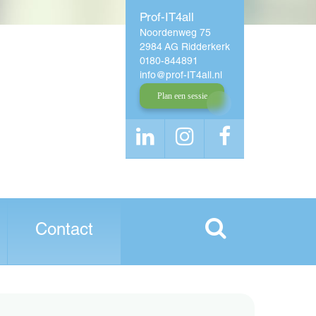
Prof-IT4all
Noordenweg 75
2984 AG Ridderkerk
0180-844891
info
prof-IT4all
nl
Plan een sessie
Contact