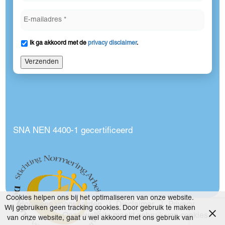
Ik ga akkoord met de
privacy disclaimer
.
Verzenden
SNA NEN 4400-1 gecertificeerd
Cookies helpen ons bij het optimaliseren van onze website.
Algemene voorwaarden
Disclaimer
Privacy
Wij gebruiken geen tracking cookies. Door gebruik te maken
Onze website maakt gebruik van cookies.
van onze website, gaat u wel akkoord met ons gebruik van