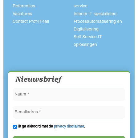
Referenties
service
Vacatures
Interim IT specialisten
Contact Prof-IT4all
Procesautomatisering en
Digitalisering
Self Service IT
oplossingen
Nieuwsbrief
Ik ga akkoord met de
privacy disclaimer
.