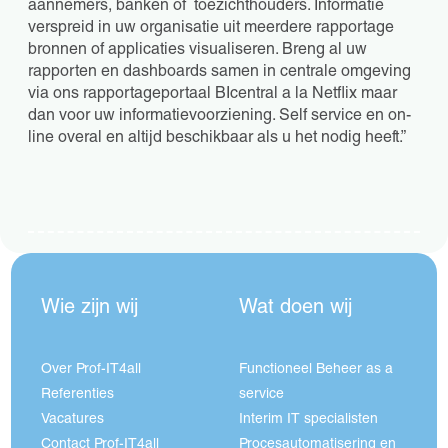
aannemers, banken of toezichthouders. Informatie
verspreid in uw organisatie uit meerdere rapportage
bronnen of applicaties visualiseren. Breng al uw
rapporten en dashboards samen in centrale omgeving
via ons rapportageportaal BIcentral a la Netflix maar
dan voor uw informatievoorziening. Self service en on-
line overal en altijd beschikbaar als u het nodig heeft.”
Wie zijn wij
Wat doen wij
Over Prof-IT4all
Functioneel Beheer as a
Referenties
service
Vacatures
Interim IT specialisten
Contact Prof-IT4all
Procesautomatisering en