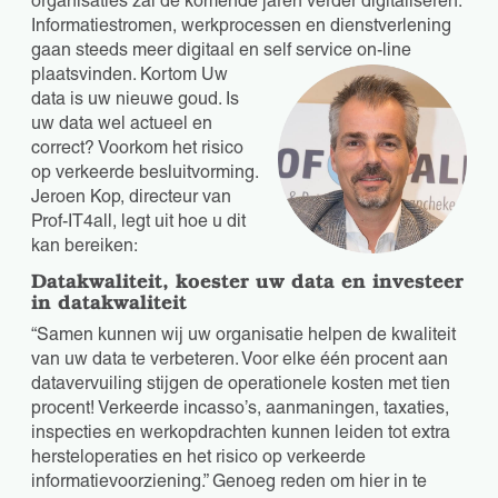
organisaties zal de komende jaren verder digitaliseren.
Informatiestromen, werkprocessen en dienstverlening
gaan steeds meer digitaal en self service on-line
plaatsvinden. Kortom Uw
data is uw nieuwe goud. Is
uw data wel actueel en
correct? Voorkom het risico
op verkeerde besluitvorming.
Jeroen Kop, directeur van
Prof-IT4all, legt uit hoe u dit
kan bereiken:
Datakwaliteit, koester uw data en investeer
in datakwaliteit
“Samen kunnen wij uw organisatie helpen de kwaliteit
van uw data te verbeteren. Voor elke één procent aan
datavervuiling stijgen de operationele kosten met tien
procent! Verkeerde incasso’s, aanmaningen, taxaties,
inspecties en werkopdrachten kunnen leiden tot extra
hersteloperaties en het risico op verkeerde
informatievoorziening.” Genoeg reden om hier in te