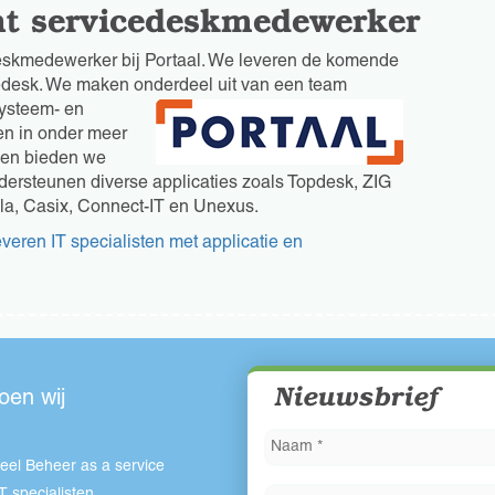
ht servicedeskmedewerker
deskmedewerker bij Portaal. We leveren de komende
cedesk. We maken onderdeel uit van
een team
systeem- en
en in onder meer
gen bieden we
dersteunen diverse applicaties zoals Topdesk, ZIG
la, Casix, Connect-IT en Unexus.
veren IT specialisten met applicatie en
Nieuwsbrief
oen wij
eel Beheer as a service