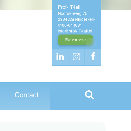
Prof-IT4all
Noordenweg 75
2984 AG Ridderkerk
0180-844891
info
prof-IT4all
nl
Plan een sessie
Contact