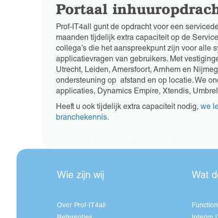
Portaal inhuuropdrac
Prof-IT4all gunt de opdracht voor een service
maanden tijdelijk extra capaciteit op de Servi
collega’s die het aanspreekpunt zijn voor alle 
applicatievragen van gebruikers. Met vestiging
Utrecht, Leiden, Amersfoort, Arnhem en Nijme
ondersteuning op afstand en op locatie. We on
applicaties, Dynamics Empire, Xtendis, Umbrel
Heeft u ook tijdelijk extra capaciteit nodig,
we le
branchekennis.
Wie zijn wij
Wat d
Over Prof-IT4all
Function