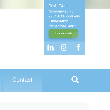
Prof-IT4all
Noordenweg 75
2984 AG Ridderkerk
0180-844891
info
prof-IT4all
nl
Plan een sessie
Contact