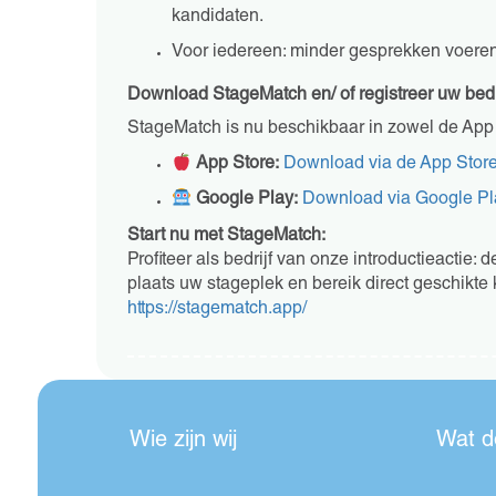
kandidaten.
Voor iedereen: minder gesprekken voeren, 
Download StageMatch en/ of registreer uw bedr
StageMatch is nu beschikbaar in zowel de App 
App Store:
Download via de App Stor
Google Play:
Download via Google Pl
Start nu met StageMatch:
Profiteer als bedrijf van onze introductieactie: 
plaats uw stageplek en bereik direct geschikte
https://stagematch.app/
Wie zijn wij
Wat d