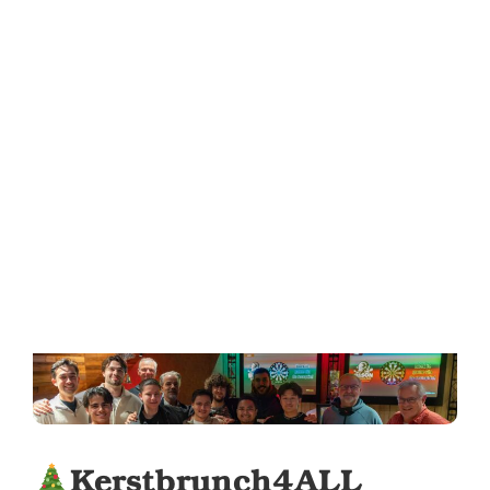
Kerstbrunch4ALL