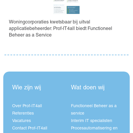
Woningcorporaties kwetsbaar bij uitval
applicatiebeheerder: Prof-IT4all biedt Functioneel
Beheer as a Service
Wie zijn wij
Wat doen wij
Over Prof-IT4all
Functioneel Beheer as a
Referenties
service
Vacatures
Interim IT specialisten
Contact Prof-IT4all
Procesautomatisering en