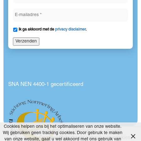
Ik ga akkoord met de
privacy disclaimer
.
Verzenden
SNA NEN 4400-1 gecertificeerd
Cookies helpen ons bij het optimaliseren van onze website.
Algemene voorwaarden
Disclaimer
Privacy
Wij gebruiken geen tracking cookies. Door gebruik te maken
Onze website maakt gebruik van cookies.
van onze website, gaat u wel akkoord met ons gebruik van