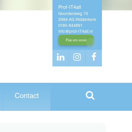
Prof-IT4all
Noordenweg 75
2984 AG Ridderkerk
0180-844891
info
prof-IT4all
nl
Plan een sessie
Contact