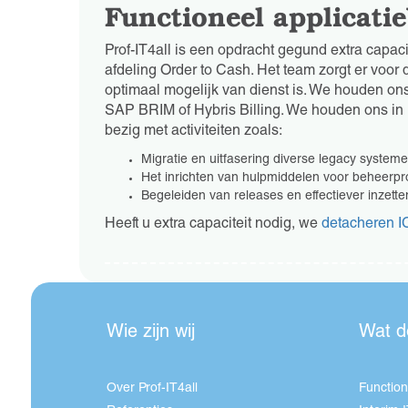
Functioneel applicati
Prof-IT4all is een opdracht gegund extra capaci
afdeling Order to Cash. Het team zorgt er voor
optimaal mogelijk van dienst is. We houden ons
SAP BRIM of
Hybris Billing. We houden ons i
bezig met activiteiten zoals:
Migratie en uitfasering diverse legacy system
Het inrichten van hulpmiddelen voor beheerp
Begeleiden van releases en effectiever inzetten
Heeft u extra capaciteit nodig, we
detacheren I
Wie zijn wij
Wat d
Over Prof-IT4all
Function