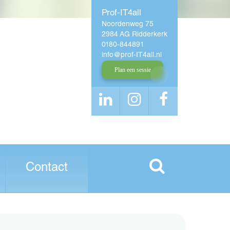
Prof-IT4all
Noordenweg 75
2984 AG Ridderkerk
0180-844891
info
prof-IT4all
nl
Plan een sessie
Contact