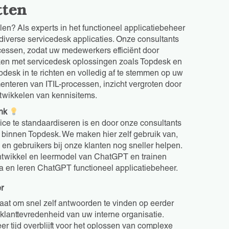
tten
len? Als experts in het functioneel applicatiebeheer
diverse servicedesk applicaties. Onze consultants
cessen, zodat uw medewerkers efficiënt door
ken met servicedesk oplossingen zoals Topdesk en
pdesk in te richten en volledig af te stemmen op uw
enteren van ITIL-processen, inzicht vergroten door
twikkelen van kennisitems.
nk
ice te standaardiseren is en door onze consultants
innen Topdesk. We maken hier zelf gebruik van,
n gebruikers bij onze klanten nog sneller helpen.
ontwikkel en leermodel van ChatGPT en trainen
a en leren ChatGPT functioneel applicatiebeheer.
r
taat om snel zelf antwoorden te vinden op eerder
lanttevredenheid van uw interne organisatie.
r tijd overblijft voor het oplossen van complexe