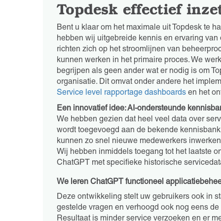
Topdesk effectief inze
Bent u klaar om het maximale uit Topdesk te ha
hebben wij uitgebreide kennis en ervaring van 
richten zich op het stroomlijnen van beheerpro
kunnen werken in het primaire proces. We wer
begrijpen als geen ander wat er nodig is om To
organisatie. Dit omvat onder andere het implem
Service level rapportage dashboards
en het on
Een innovatief idee: AI-ondersteunde kennisba
We hebben gezien dat heel veel data over serv
wordt toegevoegd aan de bekende kennisbank b
kunnen zo snel nieuwe medewerkers inwerken e
Wij hebben inmiddels toegang tot het laatste 
ChatGPT met specifieke historische servicedat
We leren ChatGPT functioneel applicatiebehee
Deze ontwikkeling stelt uw gebruikers ook in s
gestelde vragen en verhoogd ook nog eens de k
Resultaat is minder service verzoeken en er mee