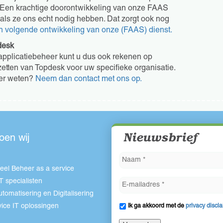
. Een krachtige doorontwikkeling van onze FAAS
 als ze ons echt nodig hebben. Dat zorgt ook nog
en volgende ontwikkeling van onze (FAAS) dienst.
desk
l applicatiebeheer kunt u dus ook rekenen op
nzetten van Topdesk voor uw specifieke organisatie.
er weten?
Neem dan contact met ons op.
Nieuwsbrief
oen wij
eel Beheer as a service
IT specialisten
tomatisering en Digitalisering
vice IT oplossingen
Ik ga akkoord met de
privacy discl