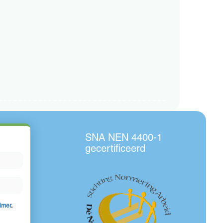
SNA NEN 4400-1
gecertificeerd
aimer
.