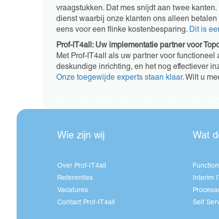
vraagstukken. Dat mes snijdt aan twee kanten
dienst waarbij onze klanten ons alleen betalen
eens voor een flinke kostenbesparing.
Dit is e
Prof-IT4all: Uw implementatie partner voor Top
Met Prof-IT4all als uw partner voor functionee
deskundige inrichting, en het nog effectiever i
Onze toegewijde experts staan klaar.
Wilt u me
Wie zijn wij
Wat d
Over Prof-IT4all
Function
Referenties
Interim 
Vacatures
Procesau
Contact Prof-IT4all
Self Ser