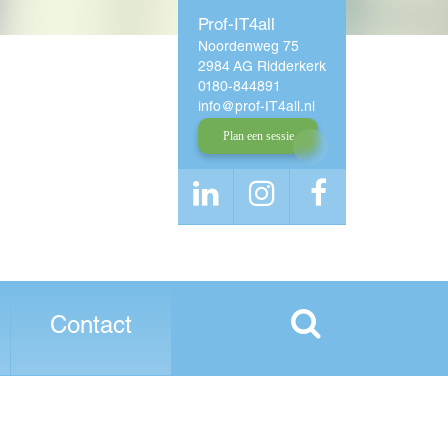
Prof-IT4all
Noordenweg 75
2984 AG Ridderkerk
0180-844891
info
prof-IT4all
nl
Plan een sessie
Contact