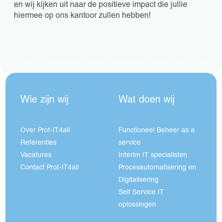
en wij kijken uit naar de positieve impact die jullie
hiermee op ons kantoor zullen hebben!
Wie zijn wij
Wat doen wij
Over Prof-IT4all
Functioneel Beheer as a
Referenties
service
Vacatures
Interim IT specialisten
Contact Prof-IT4all
Procesautomatisering en
Digitalisering
Self Service IT
oplossingen