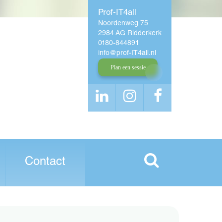
Prof-IT4all
Noordenweg 75
2984 AG Ridderkerk
0180-844891
info
prof-IT4all
nl
Plan een sessie
Contact