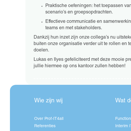
Praktische oefeningen: het toepassen van
scenario’s en groepsopdrachten.
Effectieve communicatie en samenwerkin
teams en met stakeholders.
Dankzij hun inzet zijn onze collega’s nu uit
buiten onze organisatie verder uit te rollen en
doelen.
Lukas en Ilyes gefeliciteerd met deze mooie pres
jullie hiermee op ons kantoor zullen hebben!
Wie zijn wij
Wat d
Over Prof-IT4all
Function
Referenties
Interim 