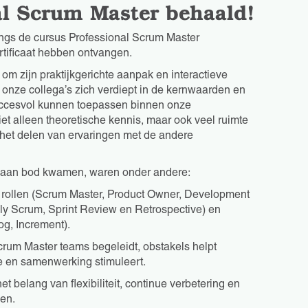
nal Scrum Master behaald!
ngs de cursus Professional Scrum Master
tificaat hebben ontvangen.
om zijn praktijkgerichte aanpak en interactieve
onze collega’s zich verdiept in de kernwaarden en
uccesvol kunnen toepassen binnen onze
iet alleen theoretische kennis, maar ook veel ruimte
 het delen van ervaringen met de andere
s aan bod kwamen, waren onder andere:
 rollen (Scrum Master, Product Owner, Development
ily Scrum, Sprint Review en Retrospective) en
og, Increment).
crum Master teams begeleidt, obstakels helpt
e en samenwerking stimuleert.
belang van flexibiliteit, continue verbetering en
gen.