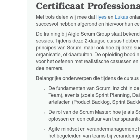
Certificaat Professio
Met trots delen wij mee dat
Ilyes
en
Lukas
onla
succesvol hebben afgerond en hiervoor hun cer
De training bij Aigle Scrum Group staat bekend 
sessies. Tijdens deze 2-daagse cursus hebben 
principes van Scrum, maar ook hoe zij deze s
organisatie, of daarbuiten. De opleiding bood n
voor het oefenen met realistische casussen en
deelnemers.
Belangrijke onderwerpen die tijdens de cursu
De fundamenten van Scrum: inzicht in de
Team), events (zoals Sprint Planning, Da
artefacten (Product Backlog, Sprint Backl
De rol van de Scrum Master: hoe je als S
oplossen en een cultuur van transparanti
Agile mindset en verandermanagement: het 
het begeleiden van teams bij veranderin