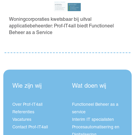
Woningcorporaties kwetsbaar bij uitval
applicatiebeheerder: Prof-IT4all biedt Functioneel
Beheer as a Service
Wie zijn wij
Wat doen wij
Over Prof-IT4all
Functioneel Beheer as a
Referenties
service
Vacatures
Interim IT specialisten
Contact Prof-IT4all
Procesautomatisering en
Digitalisering