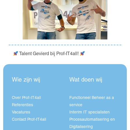
Talent Gevierd bij Prof-IT4all!
Wie zijn wij
Wat doen wij
Over Prof-IT4all
Functioneel Beheer as a
Referenties
service
Vacatures
Interim IT specialisten
Contact Prof-IT4all
Procesautomatisering en
Digitalisering