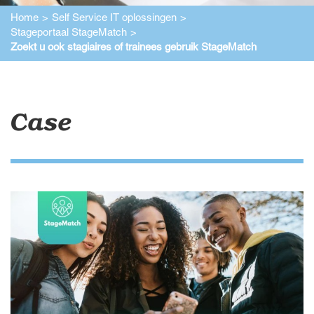
Home
Self Service IT oplossingen
Stageportaal StageMatch
Zoekt u ook stagiaires of trainees gebruik StageMatch
Case