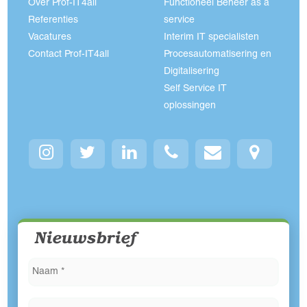
Over Prof-IT4all
Functioneel Beheer as a
Referenties
service
Vacatures
Interim IT specialisten
Contact Prof-IT4all
Procesautomatisering en
Digitalisering
Self Service IT
oplossingen
Nieuwsbrief