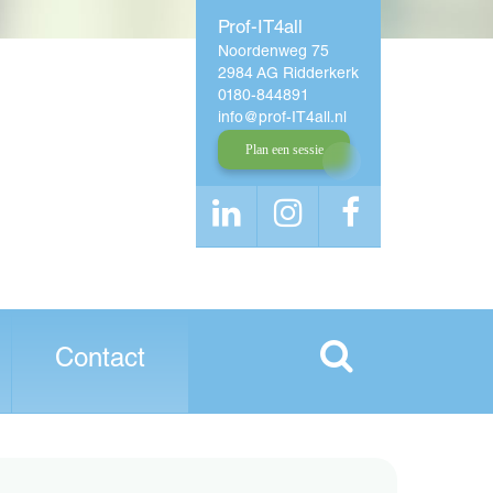
Prof-IT4all
Noordenweg 75
2984 AG Ridderkerk
0180-844891
info
prof-IT4all
nl
Plan een sessie
Contact