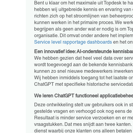
Bent u klaar om het maximale uit Topdesk te ha
hebben wij uitgebreide kennis en ervaring van 
richten zich op het stroomlijnen van beheerpro
kunnen werken in het primaire proces. We wer
begrijpen als geen ander wat er nodig is om To
organisatie. Dit omvat onder andere het implem
Service level rapportage dashboards
en het on
Een innovatief idee: AI-ondersteunde kennisba
We hebben gezien dat heel veel data over serv
wordt toegevoegd aan de bekende kennisbank b
kunnen zo snel nieuwe medewerkers inwerken e
Wij hebben inmiddels toegang tot het laatste 
ChatGPT met specifieke historische servicedat
We leren ChatGPT functioneel applicatiebehee
Deze ontwikkeling stelt uw gebruikers ook in s
gestelde vragen en verhoogd ook nog eens de k
Resultaat is minder service verzoeken en er mee
vraagstukken. Dat mes snijdt aan twee kanten
dienst waarbij onze klanten ons alleen betalen