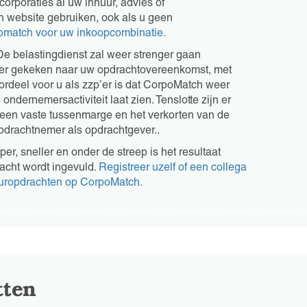
rporaties al uw inhuur, advies of
n website gebruiken, ook als u geen
omatch voor uw inkoopcombinatie.
 belastingdienst zal weer strenger gaan
kter gekeken naar uw opdrachtovereenkomst, met
 voordeel voor u als zzp’er is dat CorpoMatch weer
ondernemersactiviteit laat zien. Tenslotte zijn er
 een vaste tussenmarge en het verkorten van de
pdrachtnemer als opdrachtgever..
r, sneller en onder de streep is het resultaat
racht wordt ingevuld.
Registreer uzelf of een collega
huuropdrachten op CorpoMatch.
tten