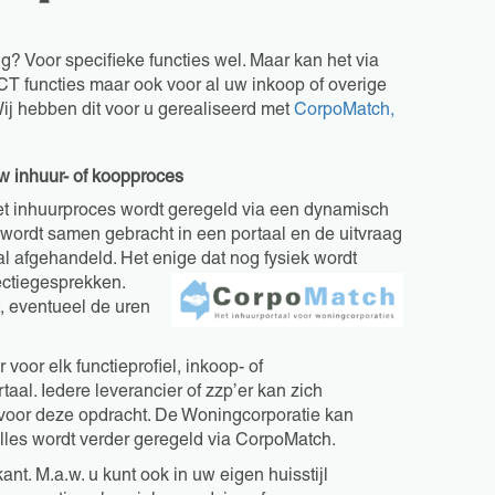
g? Voor specifieke functies wel. Maar kan het via
ICT functies maar ook voor al uw inkoop of overige
 Wij hebben dit voor u gerealiseerd met
CorpoMatch,
 inhuur- of koopproces
t het inhuurproces wordt geregeld via een dynamisch
ordt samen gebracht in een portaal en de uitvraag
al afgehandeld. Het enige dat nog fysiek
wordt
ectiegesprekken.
, eventueel de uren
 voor elk functieprofiel, inkoop- of
aal. Iedere leverancier of zzp’er kan zich
n voor deze opdracht. De Woningcorporatie kan
lles wordt verder geregeld via CorpoMatch.
nt. M.a.w. u kunt ook in uw eigen huisstijl