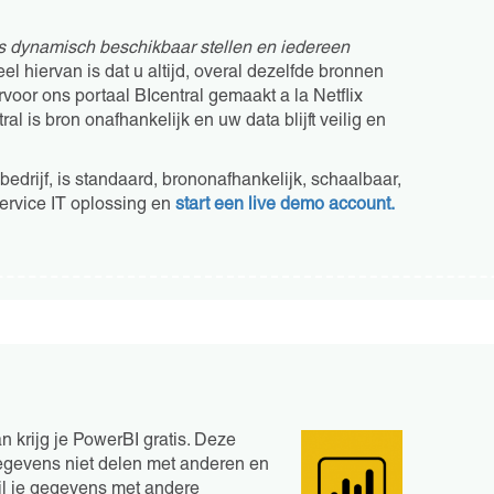
s dynamisch b
eschikbaar stellen en iedereen
eel hiervan is dat u altijd, overal dezelfde bronnen
oor ons portaal BIcentral gemaakt a la Netflix
l is bron onafhankelijk en uw data blijft veilig en
 bedrijf, is standaard, brononafhankelijk, schaalbaar,
service IT oplossing en
start een live demo account.
 krijg je PowerBI gratis. Deze
 gegevens niet delen met anderen en
Wil je gegevens met andere