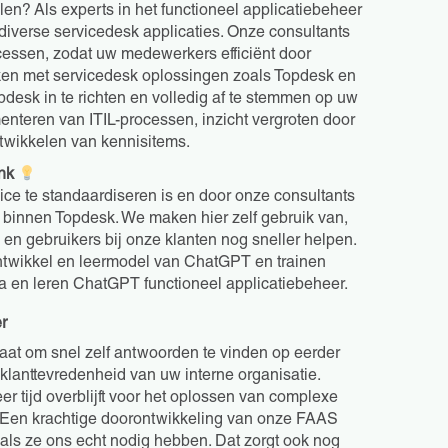
len? Als experts in het functioneel applicatiebeheer
diverse servicedesk applicaties. Onze consultants
cessen, zodat uw medewerkers efficiënt door
ken met servicedesk oplossingen zoals Topdesk en
pdesk in te richten en volledig af te stemmen op uw
enteren van ITIL-processen, inzicht vergroten door
twikkelen van kennisitems.
nk
ice te standaardiseren is en door onze consultants
innen Topdesk. We maken hier zelf gebruik van,
n gebruikers bij onze klanten nog sneller helpen.
ontwikkel en leermodel van ChatGPT en trainen
a en leren ChatGPT functioneel applicatiebeheer.
r
taat om snel zelf antwoorden te vinden op eerder
lanttevredenheid van uw interne organisatie.
r tijd overblijft voor het oplossen van complexe
. Een krachtige doorontwikkeling van onze FAAS
 als ze ons echt nodig hebben. Dat zorgt ook nog