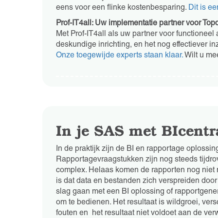
eens voor een flinke kostenbesparing.
Dit is e
Prof-IT4all: Uw implementatie partner voor Top
Met Prof-IT4all als uw partner voor functionee
deskundige inrichting, en het nog effectiever i
Onze toegewijde experts staan klaar.
Wilt u me
In je SAS met BIcentr
In de praktijk zijn de BI en rapportage oplossin
Rapportagevraagstukken zijn nog steeds tijdrov
complex. Helaas komen de rapporten nog niet m
is dat data en bestanden zich verspreiden door
slag gaan met een BI oplossing of rapportgener
om te bedienen. Het resultaat is wildgroei, ver
fouten en het resultaat niet voldoet aan de ve