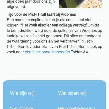
afgelopen jaar door ons zijn
uitgevoerd.
Tijd voor de Prof-IT4all taart bij Vidomes
Een mooier compliment kun je als consultant niet
krijgen:
“Het voelt alsof er een collega vertrekt”.
Om dit
te benadrukken werd door de collega’s van Vidomes op
ludieke wijze afscheid genomen. Dit alles onderstreept
de waardering voor ons en het vertrouwen in Prof-
IT4all. Een tevreden klant van Prof-IT4all. Bent u ook op
zoek naar
een functioneel beheerder
Tobias AX.
Wie zijn wij
Wat doen wij
Over Prof-IT4all
Functioneel Beheer as a