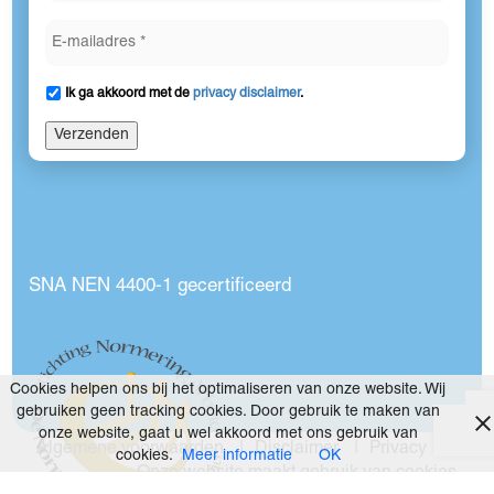
Ik ga akkoord met de
privacy disclaimer
.
Verzenden
SNA NEN 4400-1 gecertificeerd
Cookies helpen ons bij het optimaliseren van onze website. Wij
gebruiken geen tracking cookies. Door gebruik te maken van
onze website, gaat u wel akkoord met ons gebruik van
Algemene voorwaarden
Disclaimer
Privacy
cookies.
Meer informatie
OK
Onze website maakt gebruik van cookies.